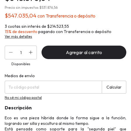
Precio sin impuestos
$531.876,56
$547.035,04
con
Transferencia o depósito
3
cuotas sin interés de
$214.523,55
15% de descuento
pagando con Transferencia o depósito
Ver más detalles
Disponibles
Medios de envío
Entregas para el CP:
Cambiar CP
Calcular
No sé mi código postal
Descripción
Eco es una pieza híbrida donde la forma sigue a la función,
logrando ser silla y escultura al mismo tiempo.
Está pensada como soporte para la "segunda piel" que