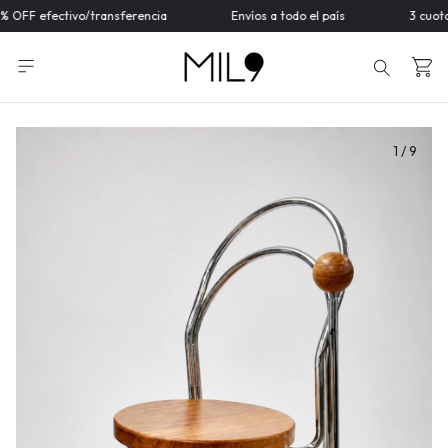
 OFF efectivo/transferencia
Envíos a todo el país
3 cuotas
1
/
9