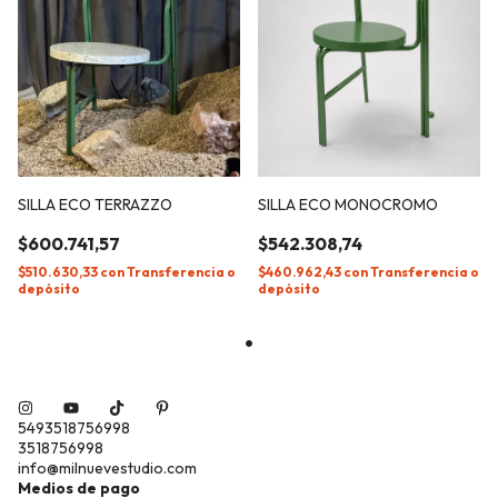
SILLA ECO TERRAZZO
SILLA ECO MONOCROMO
$600.741,57
$542.308,74
$510.630,33
con
Transferencia o
$460.962,43
con
Transferencia o
depósito
depósito
5493518756998
3518756998
info@milnuevestudio.com
Medios de pago