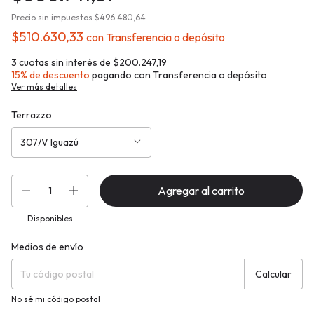
Precio sin impuestos
$496.480,64
$510.630,33
con
Transferencia o depósito
3
cuotas sin interés de
$200.247,19
15% de descuento
pagando con Transferencia o depósito
Ver más detalles
Terrazzo
Disponibles
Medios de envío
Entregas para el CP:
Cambiar CP
Calcular
No sé mi código postal