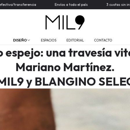
odo el país
3 cuotas sin interés
20% OFF efectivo/transfe
DISEÑO
ESPACIOS
EDITORIAL
CONTACTO
espejo: una travesía vit
Mariano Martínez.
 MIL9 y BLANGINO SELE