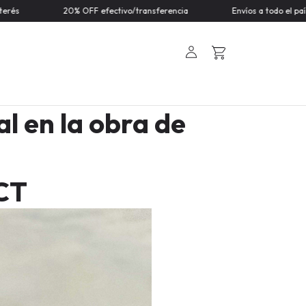
rencia
Envíos a todo el país
3 cuotas sin interés
al en la obra de
CT