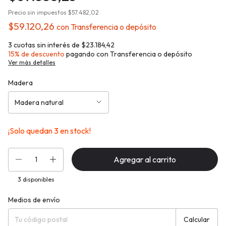
Precio sin impuestos
$57.482,02
$59.120,26
con
Transferencia o depósito
3
cuotas sin interés de
$23.184,42
15% de descuento
pagando con Transferencia o depósito
Ver más detalles
Madera
¡Solo quedan
3
en stock!
3
disponibles
Medios de envío
Entregas para el CP:
Cambiar CP
Calcular