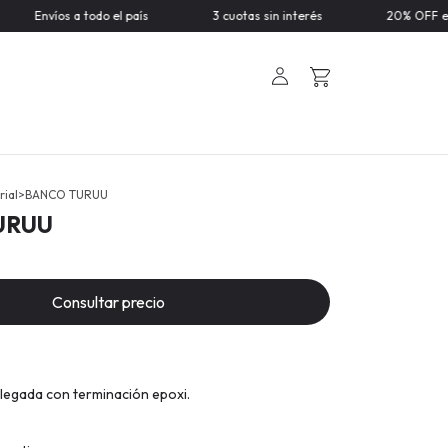
 a todo el país
3 cuotas sin interés
20% OFF efectivo/tran
rial
>
BANCO TURUU
URUU
legada con terminación epoxi.