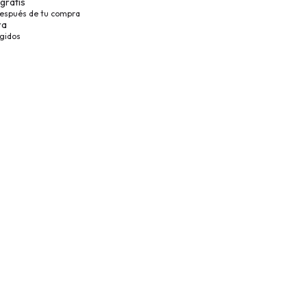
gratis
después de tu compra
ra
egidos