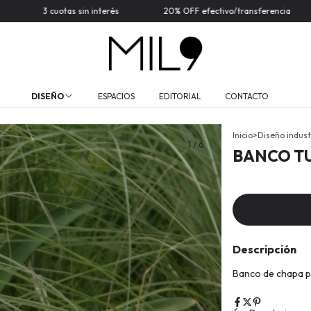
 cuotas sin interés
20% OFF efectivo/transferencia
Envíos
DISEÑO
ESPACIOS
EDITORIAL
CONTACTO
Inicio
>
Diseño indust
1
/
6
BANCO T
Descripción
Banco de chapa p